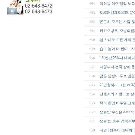
아이들 미연 엉밑 노출
664
&#039;천재&#039
663
은근히 모르는 사람 많
662
카카오뱅크, 오늘의집과
661
앱 하나로 모든 계좌 
660
습도 높아 더 찐다…사
659
"치킨값 25%나 내라니"
658
내일부터 전국 장마 돌입.
657
젊은 남성이 주로 감염
656
20만원짜리 크림 vs 
655
전세계의 지형으로 살
654
뮤비 촬영 비주얼 신
653
오늘밤 우산은 &#039;
652
오늘 밤 중부·경북북
651
내년 1월부터 베네치아
650